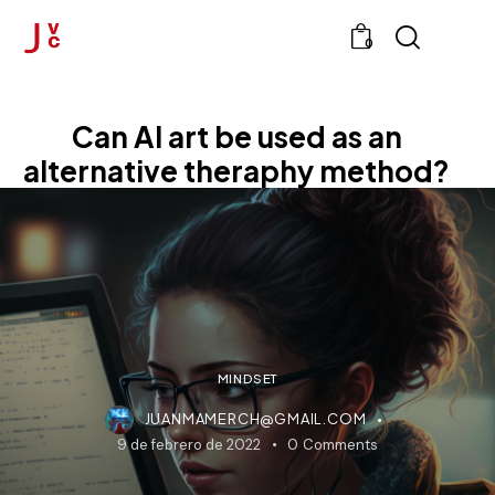
0
Can AI art be used as an
alternative theraphy method?
MINDSET
JUANMAMERCH@GMAIL.COM
9 de febrero de 2022
0
Comments