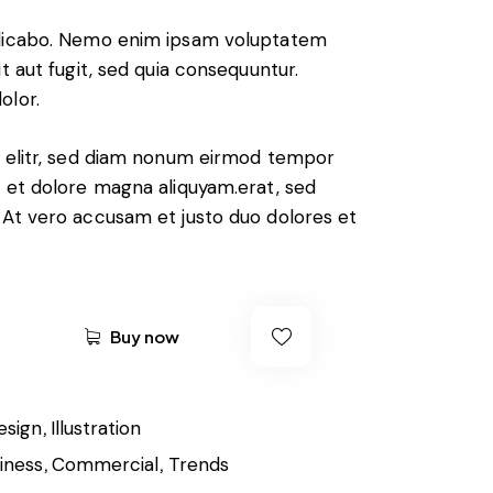
Val
1
ora
plicabo. Nemo enim ipsam voluptatem
do
con
it aut fugit, sed quia consequuntur.
2.0
0
olor.
de
5
en
ba
, elitr, sed diam nonum eirmod tempor
se
a
e et dolore magna aliquyam.erat, sed
val
ora
 At vero accusam et justo duo dolores et
ció
n
de
un
cli
ent
e
Buy now
,
esign
Illustration
,
,
iness
Commercial
Trends