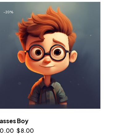
-20%
asses Boy
10.00
$
8.00