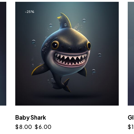
-25%
Baby Shark
Gl
$
8.00
$
6.00
$