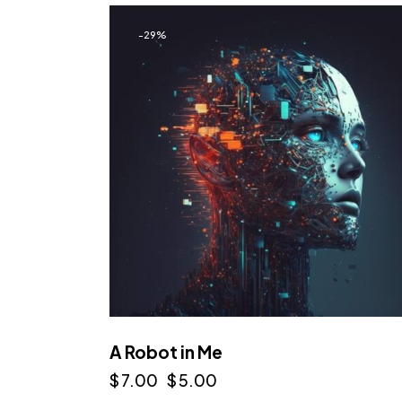
-29%
A Robot in Me
$
7.00
$
5.00