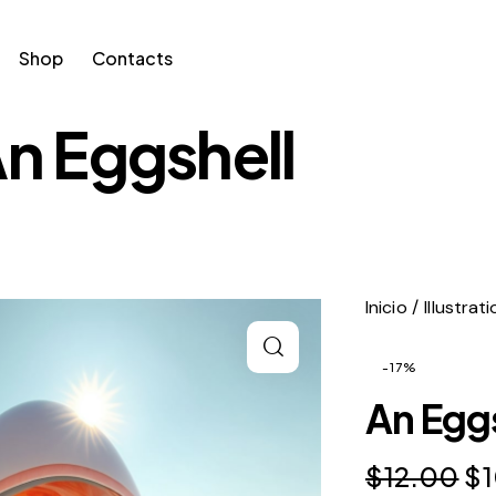
Shop
Contacts
n Eggshell
Inicio
Illustrat
-17%
An Egg
$
12.00
$