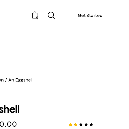
Get Started
0
ion
An Eggshell
shell
10.00